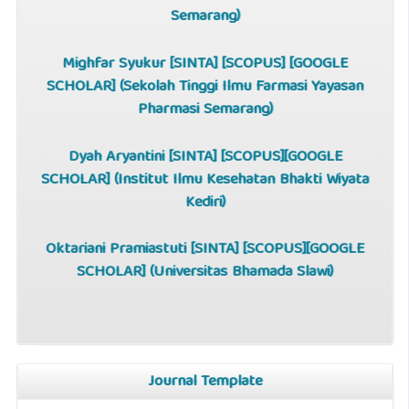
Semarang)
Mighfar Syukur [
SINTA
] [
SCOPUS
] [
GOOGLE
SCHOLAR
] (Sekolah Tinggi Ilmu Farmasi Yayasan
Pharmasi Semarang)
Dyah Aryantini [
SINTA
] [
SCOPUS
][
GOOGLE
SCHOLAR
] (Institut Ilmu Kesehatan Bhakti Wiyata
Kediri)
Oktariani Pramiastuti [
SINTA
] [
SCOPUS
][
GOOGLE
SCHOLAR
] (Universitas Bhamada Slawi)
Journal Template