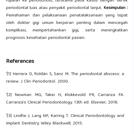
rujukan ke periodontist, terutama pada kasus dengan defek
periodontal luas atau penyakit periodontal lanjut.
Kesimpulan :
Pemahaman dan pelaksanaan penatalaksanaan yang tepat
oleh dokter gigi umum berperan penting dalam mencegah
komplikasi, mempertahankan gigi, serta meningkatkan
prognosis kesehatan periodontal pasien.
References
'[1] Herrera D, Roldán S, Sanz M. The periodontal abscess: a
review. J Clin Periodontol. 2000.
'[2] Newman MG, Takei H, Klokkevold PR, Carranza FA.
Carranza’s Clinical Periodontology. 13th ed. Elsevier; 2018.
'[3] Lindhe J, Lang NP, Karring T. Clinical Periodontology and
Implant Dentistry. Wiley Blackwell; 2015.