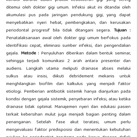
kondisi darurat dalam praktik kedokteran gigi yang sering
ditemui oleh dokter gigi umum. Infeksi akut ini ditandai oleh
akumulasi pus pada jaringan pendukung gigi, yang dapat
menyebabkan nyeri hebat, pembengkakan, dan kerusakan
periodontal progresif bila tidak ditangani segera.
Tujuan :
Penatalaksanaan awal oleh dokter gigi umum berfokus pada
identifikasi cepat, eliminasi sumber infeksi, dan pengendalian
gejala.
Metode :
Penyuluhan diberikan dalam bentuk seminar,
sehingga terjadi komunikasi 2 arah antara presenter dan
audiens. Langkah utama meliputi drainase abses melalui
sulkus atau insisi, diikuti debridement mekanis untuk
menghilangkan biofilm dan kalkulus yang menjadi faktor
etiologi. Pemberian antibiotik sistemik hanya dianjurkan pada
kondisi dengan gejala sistemik, penyebaran infeksi, atau ketika
drainase tidak optimal. Manajemen nyeri dan edukasi pasien
terkait kebersihan mulut juga menjadi bagian penting dalam
penanganan. Setelah fase akut teratasi, umum perlu
mengevaluasi faktor predisposisi dan menentukan kebutuhan