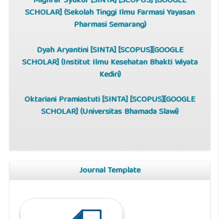
Mighfar Syukur [
SINTA
] [
SCOPUS
] [
GOOGLE
SCHOLAR
] (Sekolah Tinggi Ilmu Farmasi Yayasan
Pharmasi Semarang)
Dyah Aryantini [
SINTA
] [
SCOPUS
][
GOOGLE
SCHOLAR
] (Institut Ilmu Kesehatan Bhakti Wiyata
Kediri)
Oktariani Pramiastuti [
SINTA
] [
SCOPUS
][
GOOGLE
SCHOLAR
] (Universitas Bhamada Slawi)
Journal Template