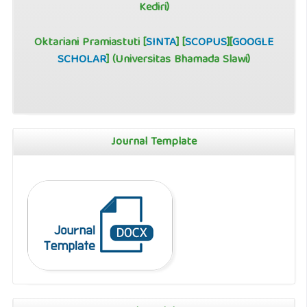
Kediri)
Oktariani Pramiastuti [
SINTA
] [
SCOPUS
][
GOOGLE
SCHOLAR
] (Universitas Bhamada Slawi)
Journal Template