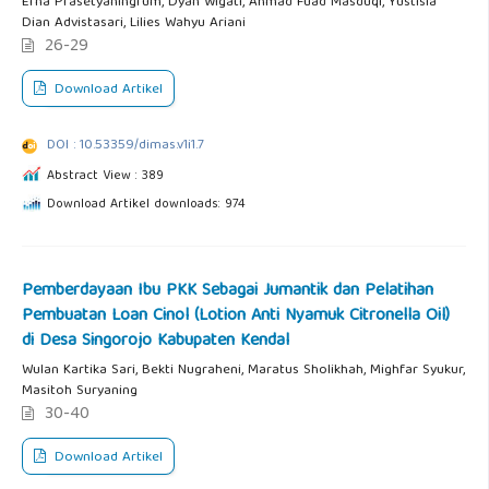
Erna Prasetyaningrum, Dyan Wigati, Ahmad Fuad Masduqi, Yustisia
Dian Advistasari, Lilies Wahyu Ariani
26-29
Download Artikel
DOI : 10.53359/dimas.v1i1.7
Abstract View : 389
Download Artikel downloads: 974
Pemberdayaan Ibu PKK Sebagai Jumantik dan Pelatihan
Pembuatan Loan Cinol (Lotion Anti Nyamuk Citronella Oil)
di Desa Singorojo Kabupaten Kendal
Wulan Kartika Sari, Bekti Nugraheni, Maratus Sholikhah, Mighfar Syukur,
Masitoh Suryaning
30-40
Download Artikel