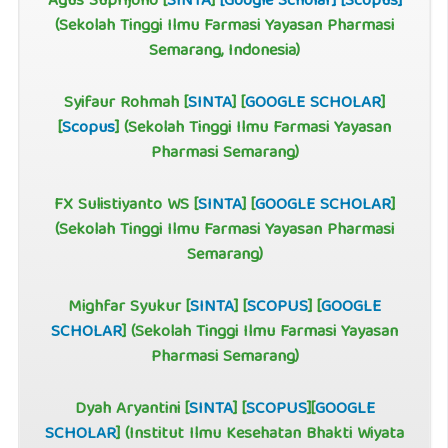
Agus Suprijono [
SINTA
]
[
Google Scholar
]
[
Scopus
]
(Sekolah Tinggi Ilmu Farmasi Yayasan Pharmasi
Semarang, Indonesia)
Syifaur Rohmah [
SINTA
] [
GOOGLE SCHOLAR
]
[
Scopus
] (Sekolah Tinggi Ilmu Farmasi Yayasan
Pharmasi Semarang)
FX Sulistiyanto WS [
SINTA
] [
GOOGLE SCHOLAR
]
(Sekolah Tinggi Ilmu Farmasi Yayasan Pharmasi
Semarang)
Mighfar Syukur [
SINTA
] [
SCOPUS
] [
GOOGLE
SCHOLAR
] (Sekolah Tinggi Ilmu Farmasi Yayasan
Pharmasi Semarang)
Dyah Aryantini [
SINTA
] [
SCOPUS
][
GOOGLE
SCHOLAR
] (Institut Ilmu Kesehatan Bhakti Wiyata